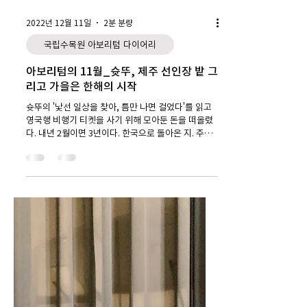
2022년 12월 11일
2분 분량
국립수목원 아보리텀 다이어리
아보리텀의 11월_슛뚜, 제주 선인장 밭 그
리고 가을은 한해의 시작
슛뚜의 '낯선 일상을 찾아, 틈만 나면 걸었다'를 읽고
영국행 비행기 티켓을 사기 위해 모아둔 돈을 떠올렸
다. 내년 2월이면 3년이다. 한국으로 돌아온 지. 주체
할 수 없을 정도로 그리움이 차고 넘치지 않더라도 언
제든 떠날 준비가 되어 있다는...