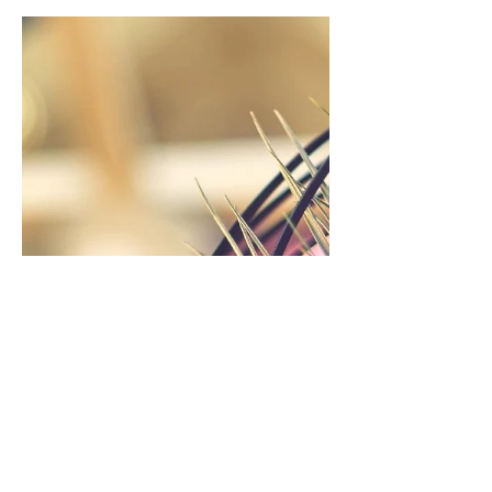
2022년 8월 27일
2분 분량
국립수목원 아보리텀 다이어리
아보리텀의 7월_서서히 지쳐가는 한여름
At the height of summer
서서히 여름의 열기와 노동으로 지쳐가는 8월 초, 블
러깅을 위한 사진을 모아 저장해 두곤 It's been
keeping delaying for almost a month 그리고 오
늘은 8월 27일 토요일 4:27pm. 7월의 가장 큰 근심거
리는...