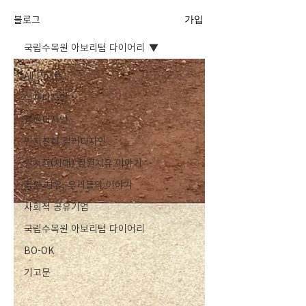
블로그
가입
국립수목원 아보리텀 다이어리
All Posts
식재디자인
정원디자인
인지친화 컬러디자인
인지증(치매) 정원치유 이야기
정원 치유, 우리들의 이야기
사회적 공유기업
국립수목원 아보리텀 다이어리
BO-OK
기고문