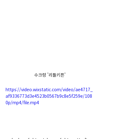
수크령 '리틀키튼'
https://video.wixstatic.com/video/ae4717_
af9336773d3e4523b0567b9c8e5f259e/108
0p/mp4/file.mp4