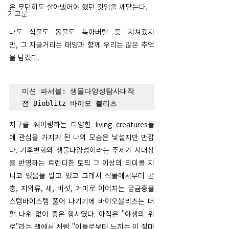
은 무던히도 살아냈어야 했던 것임을 깨닫는다.
기고문
나도 식물도 동물도 녹아버릴 듯 지쳐갔지
만, 그 지글거리는 태양과 함께 우리는 많은 추억
을 남겼다. 
미션 파서블: 생물다양성탐사대작
전 Bioblitz 바이오 블리츠 
지구를 쉐어링하는 다양한 living creatures들
에 관심을 가지게 된 나의 모습은 낯설지만 반갑
다. 기후변화와 생물다양성이라는 주제가 시대상
을 반영하는 트렌디한 토픽 그 이상의 의미를 지
니고 있음을 알고 있고 그래서 식물에서부터 곤
충, 지의류, 새, 버섯, 거미로 이어지는 궁금증을 
스텝바이스텝 풀어 나기기에 바이오블리츠는 더
할 나위 없이 좋은 행사였다. 아직은 "야생의 위
로"라는 책에서 처럼 "이들로부터 느끼는 이 절대