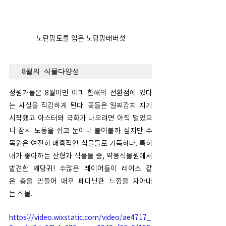
노란망토를 입은 노랑망태버섯
8월의 식물다양성
정원가들은 8월이면 이미 한해의 전환점에 있다
는 사실을 직감하게 된다. 꽃들은 일찌감치 지기 
시작했고 아스터와 국화가 나오려면 아직 멀었으
니 잠시 노동을 쉬고 눈이나 붙여볼까 싶지만 수
목원은 여전히 매혹적인 식물들로 가득하다. 특히 
내가 좋아하는 산형과 식물들 중, 약용식물원에서 
발견한 왜당귀! 수많은 레이어들이 레이스 같
은 층을 만들어 매우 페미닌한 느낌을 자아내
는 식물. 
https://video.wixstatic.com/video/ae4717_