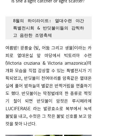
Is she a light catcher or light scatter? 
8월의 하이라이트: 열대수련 야간 
특별전시회 & 반딧불이들의 감찍하
고 음란한 조명축제
여름밤! 광릉숲 (빛, 어둠 그리고 생물)이라는 카
피로 열대온실 앞 마당에서 빅토리아 수련 
(Victoria cruziana & Victoria amazonica)의 
개화 모습을 직접 감상할 수 있는 특별전시가 기
획되었고, 반딧불이 천여마리를 암흑같은 열대온
실에 풀어 밤하늘의 별같은 반짝거림을 연출하기
도 했다. 반딧불이는 딱정벌레의 한 종류로 짝짓
기 철이 되면 반딧불이 암컷은 루시페라제 
LUCIFERASE 라는 발광효소로 복부에서 녹색 
불빛을 내고, 수컷은 그 작은 불빛 신호를 보고 암
컷을 찾아 나선다. 