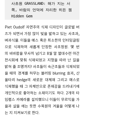
사초원 GRASSLAND: 해가 지는 서
쪽, 바람의 언덕에 자리한 히든 젬 
Hidden Gem
Piet Oudolf 자연주의 식재 디자인이 글로벌 버
즈가 되면서 가장 많이 빛을 발하고 있는 사초과, 
벼과식물. 이들을 매스 혹은 최소한의 인터밍글링
으로 식재하여 새롭게 단장한 사초정원. 몇 번
의 비바람을 무사히 넘기고 8월 말 열대수련 야간
전시회에 맞춰 식재되었고 지형을 따라 난 길을 
밝혀 줄 조명까지! 사초들이 숙근초들과 식재되었
을 때의 경계를 허무는 블러링 blurring 효과, 산
울타리 hedge의 새로운 대체재 그리고 매스로 
식재했을 때 그 자체만으로 존재감을 드러내기에 
개인적으로 좋아하는 소재이기도 하다. 2개의 타
임랩스 카메라를 설치했으니 이들이 무르익을 가
을과 살을 에는 듯한 수목원의 겨울을 어떻게 나
는 지 지켜보기로 한다. 