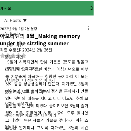
게시물
All Posts
2022년 9월 9일
2분 분량
All Posts
아보리텀의 8월_Making memory
under the sizzling summer
식재디자인
최종 수정일:
2024년 2월 26일
별점 5점 중 NaN점을 주었습니다.
정원디자인
 9월이 시작되면서 한낮 기온은 25도를 맴돌고 
인지친화 컬러디자인
더할나위 없이 서늘한 바람과 아침저녁으로 피부
를 기분좋게 자극하는 청량한 공기까지 이 모든 
인지증(치매) 정원치유 이야기
것이 맘을 싱숭생숭하게 만든다. 지겨웠던 8월의 
더위는 어디로 사라졌는지 정신을 혼미하게 만들
정원 치유, 우리들의 이야기
었던 몇번의 태풍을 지나고 나니 어느덧 추석 보
사회적 공유기업
름달을 보는 날이 되었다. 돌이켜보면 8월의 즐거
웠던 웃음, 힘들었던 노동과 땀이 모두 찰나였
국립수목원 아보리텀 다이어리
고 더없이 높은 하늘의 가을을 맞이하기 위한 스
BO-OK
텝임을 알게되니 그토록 따가웠던 8월의 시간