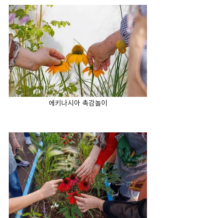
에키나시아 촉감놀이