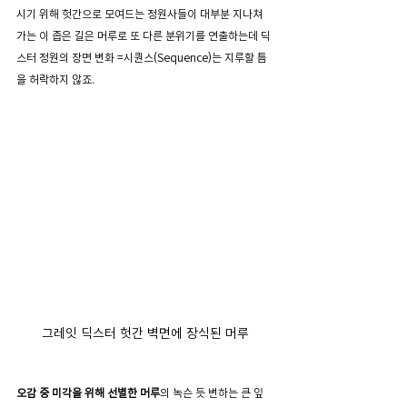
시기 위해 헛간으로 모여드는 정원사들이 대부분 지나쳐 
가는 이 좁은 길은 머루로 또 다른 분위기를 연출하는데 딕
스터 정원의 장면 변화 =시퀀스(Sequence)는 지루할 틈
을 허락하지 않죠.  
그레잇 딕스터 헛간 벽면에 장식된 머루
오감 중 미각을 위해 선별한 머루
의 녹슨 듯 변하는 큰 잎