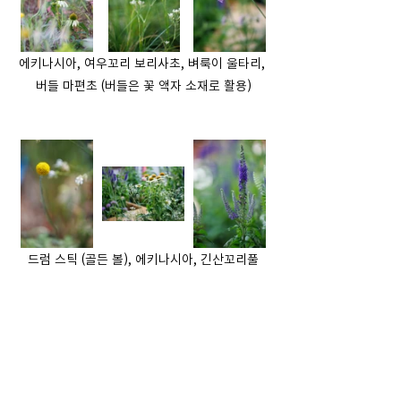
에키나시아, 여우꼬리 보리사초, 벼룩이 울타리, 
버들 마편초 (버들은 꽃 액자 소재로 활용)
드럼 스틱 (골든 볼), 에키나시아, 긴산꼬리풀