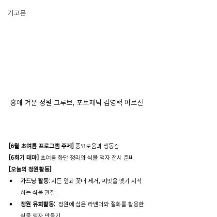
기고문
흥에 겨운 정원 그루브, 포토제닉 김영택 어르신 
[6월 초여름 프로그램 주제] 
풍요로움과 생동감 
[6회기 테마]
 초여름 화단 정리와 식물 액자 전시 준비
[오늘의 정원활동] 
가드닝 활동: 
시든 잎과 꽃대 제거, 씨앗을 맺기 시작
하는 식물 관찰
정원 유희활동: 
 정원에 심은 라벤더와 절화를 활용한 
식물 액자 만들기