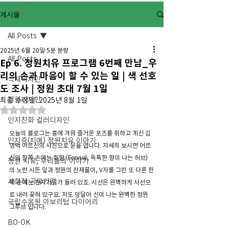
게시물
All Posts
2025년 6월 20일
5분 분량
All Posts
Ep 6. 정원치유 프로그램 6번째 만남_우
리의 손과 마음이 할 수 있는 일 | 색 선호
식재디자인
도 조사 | 정원 초대 7월 1일
정원디자인
최종 수정일:
2025년 8월 1일
별점 5점 중 NaN점을 주었습니다.
인지친화 컬러디자인
오늘의 블로그는 흥에 겨워 즐거운 포즈를 취하고 계신 김
인지증(치매) 정원치유 이야기
영택 어르신의 사진으로 문을 엽니다. 자세히 보시면 어르
신의 한쪽 손에는 회향 (Fennel, 독특한 향이 나는 허브)
정원 치유, 우리들의 이야기
의 노란 시든 잎과 정원의 잔재물이, V자를 그린 또 다른 한
사회적 공유기업
쪽 손에는 전지가위가 들려 있죠. 시선은 왼벽하게 사선으
로 내려 꽂혀 있구요. 저도 덩달아 신이 나는 완벽한 정원 
국립수목원 아보리텀 다이어리
그루브 입니다. 
BO-OK