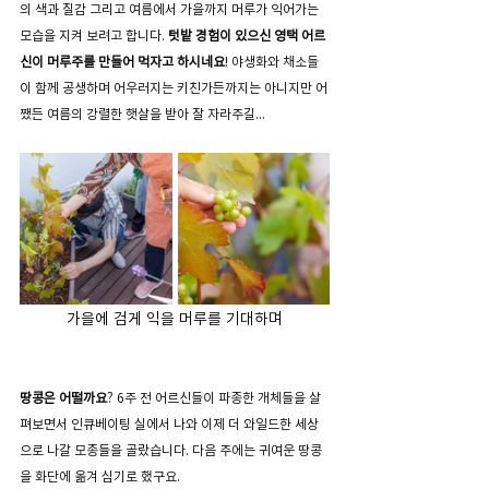
의 색과 질감 그리고 여름에서 가을까지 머루가 익어가는 
모습을 지켜 보려고 합니다. 
텃밭 경험이 있으신 영택 어르
신이 머루주를 만들어 먹자고 하시네요
! 야생화와 채소들
이 함께 공생하며 어우러지는 키친가든까지는 아니지만 어
쨌든 여름의 강렬한 햇살을 받아 잘 자라주길...
가을에 검게 익을 머루를 기대하며
땅콩은 어떨까요
? 6주 전 어르신들이 파종한 개체들을 살
펴보면서 인큐베이팅 실에서 나와 이제 더 와일드한 세상
으로 나갈 모종들을 골랐습니다. 다음 주에는 귀여운 땅콩
을 화단에 옮겨 심기로 했구요.