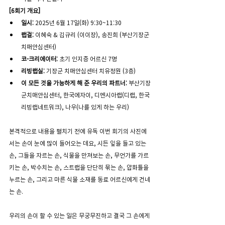
[6회기 개요] 
일시:
 2025년 6월 17일(화) 9:30~11:30
랩걸:
 이혜숙 & 김규리 (이이장), 송진희 (부산기장군
치매안심센터)   
코-크리에이터: 
초기 인지증 어르신 7명 
리빙랩실: 
기장군 치매안심센터 치유정원 (3층) 
이 모든 것을 가능하게 해 준 우리의 파트너: 
부산기장
군치매안심센터, 한국에자이, 디멘시아랩(디랩, 한국
리빙랩네트워크), 나우(나를 있게 하는 우리)
본격적으로 내용을 펼치기 전에 유독 이번 회기의 사진에
서는 손이 눈에 많이 들어오는 데요, 시든 잎을 들고 있는 
손, 그들을 자르는 손, 식물을 만져보는 손, 무언가를 가르
키는 손, 박수치는 손, 스트랩을 단단히 묶는 손, 압화틀을 
누르는 손, 그리고 마른 식물 소재를 동료 어르신에게 건네
는 손.
우리의 손이 할 수 있는 일은 무궁무진하고 결국 그 손에게 